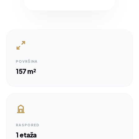
POVRŠINA
157 m²
RASPORED
1 etaža