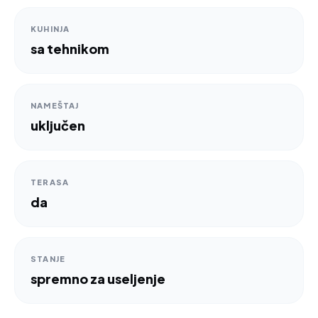
KUHINJA
sa tehnikom
NAMEŠTAJ
uključen
TERASA
da
STANJE
spremno za useljenje