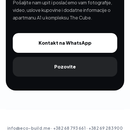
Pošaljite nam upit i poslaćemo vam fotografije,
video, uslove kupovine i dodatne informacije o
apartmanu A1 u kompleksu The Cube.
Kontakt na WhatsApp
Pozovite
info@eco-build.me
· +382 68 793 661 · +382 69 283 900