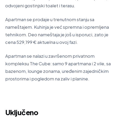
odvojeni gostinjski toalet i terasu.
Apartman se prodaje u trenutnom stanju sa
nameštajem. Kuhinja je već spremna i opremljena
tehnikom. Deo nameštaja je još u isporuci, zato je
cena 529,199 € aktuelna u ovoj fazi.
Apartman se nalazi u završenom privatnom
kompleksu The Cube: samo 9 apartmana i 2 vile, sa
bazenom, lounge zonama, uređenim zajedničkim
prostorima i pogledom na zaliv i planine.
Uključeno