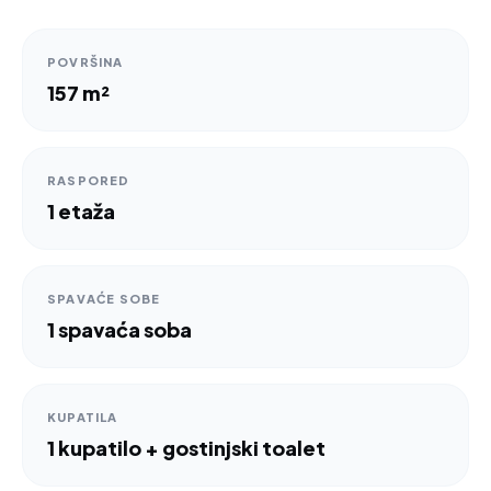
POVRŠINA
157 m²
RASPORED
1 etaža
SPAVAĆE SOBE
1 spavaća soba
KUPATILA
1 kupatilo + gostinjski toalet