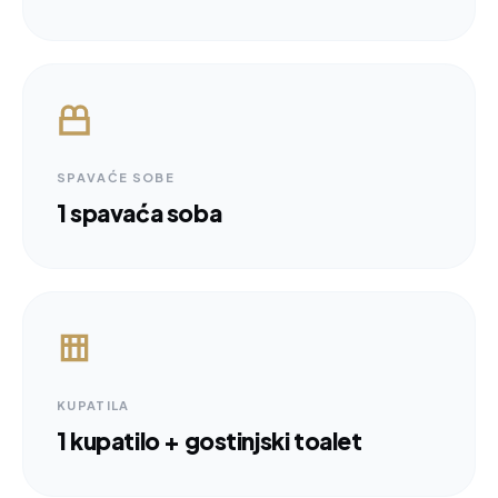
SPAVAĆE SOBE
1 spavaća soba
KUPATILA
1 kupatilo + gostinjski toalet