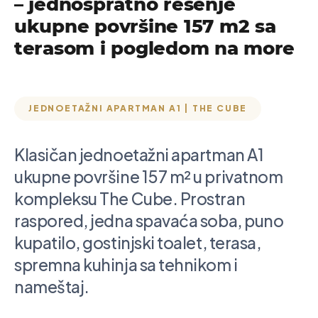
– jednospratno rešenje
ukupne površine 157 m2 sa
terasom i pogledom na more
JEDNOETAŽNI APARTMAN A1 | THE CUBE
Klasičan jednoetažni apartman A1
ukupne površine 157 m² u privatnom
kompleksu The Cube. Prostran
raspored, jedna spavaća soba, puno
kupatilo, gostinjski toalet, terasa,
spremna kuhinja sa tehnikom i
nameštaj.