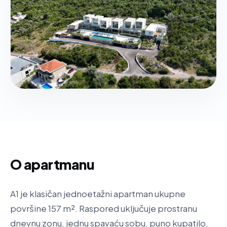
O apartmanu
A1 je klasičan jednoetažni apartman ukupne
površine 157 m². Raspored uključuje prostranu
dnevnu zonu, jednu spavaću sobu, puno kupatilo,