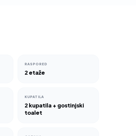
RASPORED
2 etaže
KUPATILA
2 kupatila + gostinjski
toalet