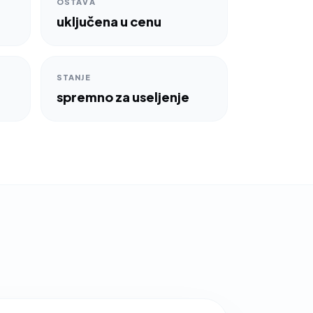
OSTAVA
uključena u cenu
STANJE
spremno za useljenje