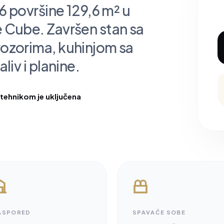
6 površine 129,6 m² u
 Cube. Završen stan sa
ozorima, kuhinjom sa
iv i planine.
 tehnikom je uključena
ASPORED
SPAVAĆE SOBE