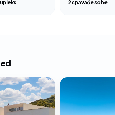
upleks
2 spavaće sobe
led