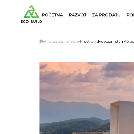
POČETNA
RAZVOJ
ZA PRODAJU
PO
Properties for Sale
Prostran dvoetažni stan A6 p