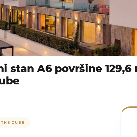
i stan A6 površine 129,6
Cube
 THE CUBE