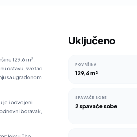
Uključeno
šine 129,6 m².
POVRŠINA
lnu ostavu, svetao
129,6 m²
inju sa ugrađenom
SPAVAĆE SOBE
 je i odvojeni
2 spavaće sobe
akodnevni boravak,
ompleksu The