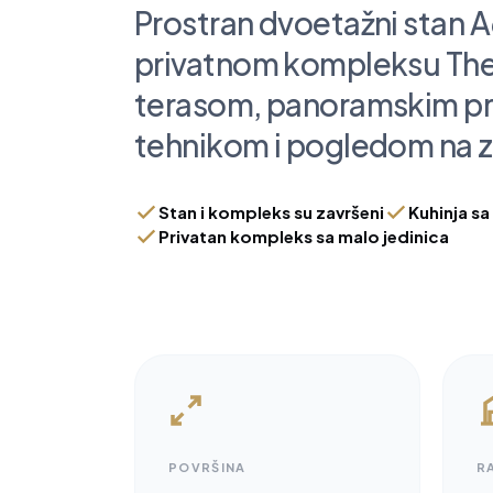
Prostran dvoetažni stan A
privatnom kompleksu The
terasom, panoramskim pr
tehnikom i pogledom na zal
Stan i kompleks su završeni
Kuhinja sa
Privatan kompleks sa malo jedinica
POVRŠINA
R