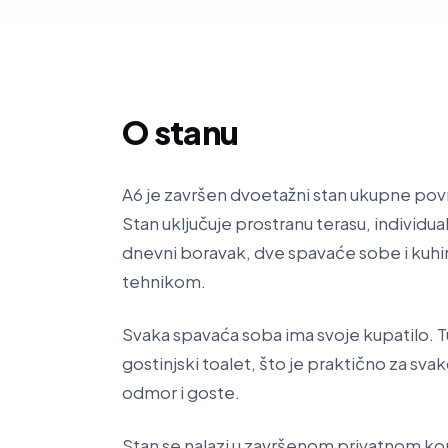
O stanu
A6 je završen dvoetažni stan ukupne povr
Stan uključuje prostranu terasu, individua
dnevni boravak, dve spavaće sobe i kuh
tehnikom.
Svaka spavaća soba ima svoje kupatilo. Tu
gostinjski toalet, što je praktično za sv
odmor i goste.
Stan se nalazi u završenom privatnom k