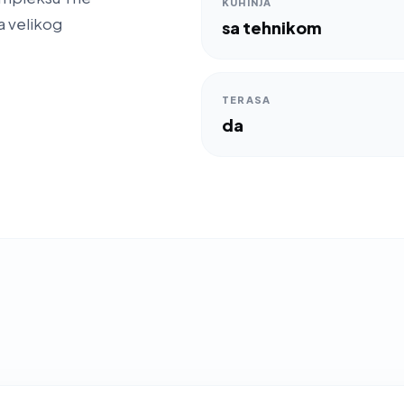
KUHINJA
a velikog
sa tehnikom
TERASA
da